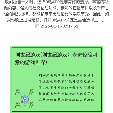
晚间独自一人时，选择B站APP是非常好的选择。丰富的视
频内容、强大的社交互动功能、精彩的直播节目以及千奇百
怪的网友投稿，都能够带来无与伦比的娱乐享受。因此，如
果你晚上过得无聊，打开B站APP肯定是最佳选择之一。
2026-01-15 07:17:51