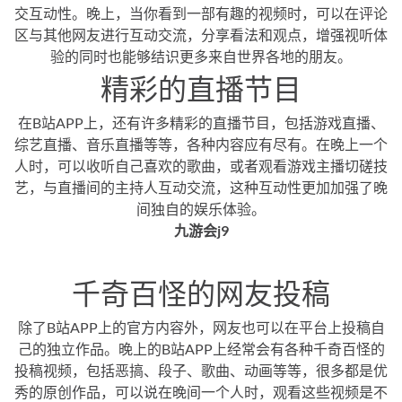
交互动性。晚上，当你看到一部有趣的视频时，可以在评论
区与其他网友进行互动交流，分享看法和观点，增强视听体
验的同时也能够结识更多来自世界各地的朋友。
精彩的直播节目
在B站APP上，还有许多精彩的直播节目，包括游戏直播、
综艺直播、音乐直播等等，各种内容应有尽有。在晚上一个
人时，可以收听自己喜欢的歌曲，或者观看游戏主播切磋技
艺，与直播间的主持人互动交流，这种互动性更加加强了晚
间独自的娱乐体验。
九游会j9
千奇百怪的网友投稿
除了B站APP上的官方内容外，网友也可以在平台上投稿自
己的独立作品。晚上的B站APP上经常会有各种千奇百怪的
投稿视频，包括恶搞、段子、歌曲、动画等等，很多都是优
秀的原创作品，可以说在晚间一个人时，观看这些视频是不