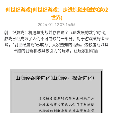
创世纪游戏(创世纪游戏：走进惊险刺激的游戏
世界)
2026-01-12 07:16:55
创世纪游戏：机遇与挑战并存在这个飞速发展的数字时代，
游戏已经成为了人们不可或缺的一部分。对于游戏爱好者来
说，“创世纪游戏”已成为了大家熟知的话题。这款游戏以其
卓越的创新和极具吸引力的玩法，让玩家们深陷...