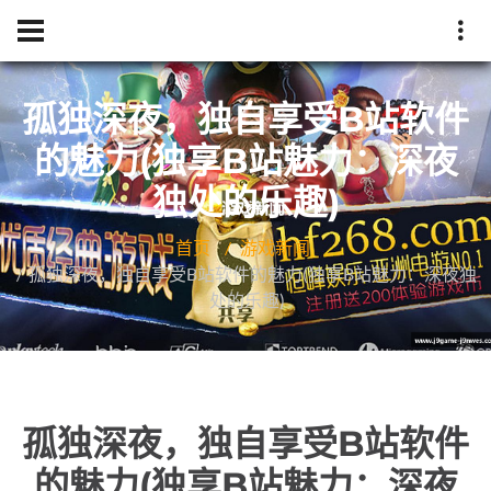
孤独深夜，独自享受B站软件
的魅力(独享B站魅力：深夜
独处的乐趣)
首页
游戏新闻
孤独深夜，独自享受B站软件的魅力(独享B站魅力：深夜独
处的乐趣)
孤独深夜，独自享受B站软件
的魅力(独享B站魅力：深夜