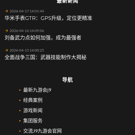
最新新闻
2026-04-17 14:01:44
华米手表GTR：GPS升级，定位更精准
2026-04-16 14:09:06
刘备武力点如何加强，成为最强者
2026-04-15 14:00:25
全面战争三国：武器技能制作大揭秘
导航
最新九游会j9
经典案例
游戏新闻
集团服务
交流J9九游会官网