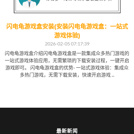
闪电龟游戏盒安装(安装闪电龟游戏盒：一站式
游戏体验)
2026-02-05 07:17:39
闪电龟游戏盒介绍闪电龟游戏盒是一款集成众多热门游戏的
一站式游戏体验应用，无需繁琐的下载安装过程，一键开启
游戏即可。 闪电龟游戏盒的优势- 一站式游戏体验：集成众
多热门游戏，无需下载安装，快速开启游戏 ...
最新新闻