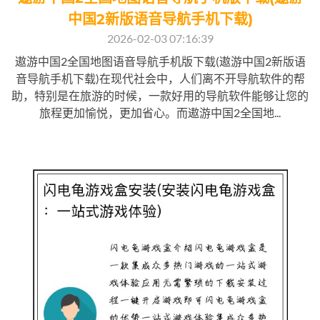
中国2新版语音导航手机下载)
2026-02-03 07:16:39
遨游中国2全国地图语音导航手机版下载(遨游中国2新版语
音导航手机下载)在现代社会中，人们离不开导航软件的帮
助，特别是在旅游的时候，一款好用的导航软件能够让您的
旅程更加愉悦，更加省心。而遨游中国2全国地...